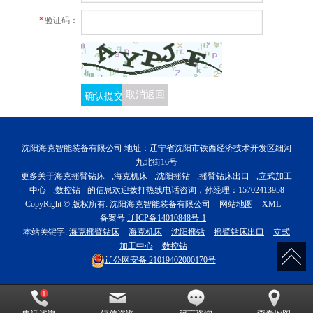
*
验证码：
确认提交
取消返回
沈阳海克智能装备有限公司 地址：辽宁省沈阳市铁西经济技术开发区细河
九北街16号
更多关于
海克摇臂钻床
,
海克机床
,
沈阳摇钻
,
摇臂钻床出口
,
立式加工
中心
,
数控钻
的信息欢迎拨打热线电话咨询，孙经理：15702413958
CopyRight © 版权所有:
沈阳海克智能装备有限公司
网站地图
XML
备案号:
辽ICP备14010848号-1
本站关键字:
海克摇臂钻床
海克机床
沈阳摇钻
摇臂钻床出口
立式
加工中心
数控钻
辽公网安备
21019402000170号